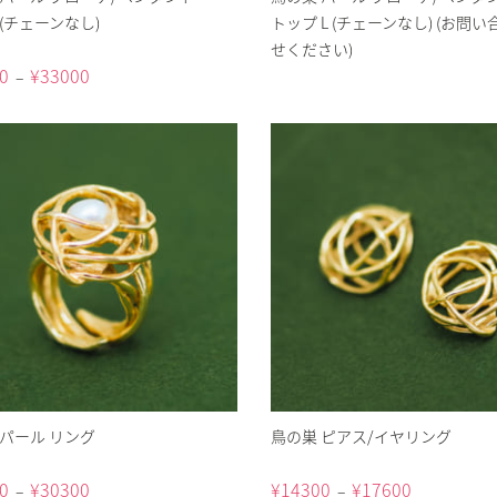
(チェーンなし)
トップ L (チェーンなし) (お問い
せください)
0
¥
33000
–
 パール リング
鳥の巣 ピアス/イヤリング
0
¥
30300
¥
14300
¥
17600
–
–