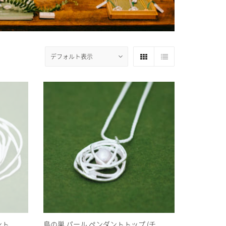
ント
鳥の巣 パール ペンダントトップ (チ