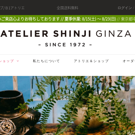
ップ/Ｂ1アトリエ
全国送料無料
ログイン 
 皆様のご来店心よりお待ちしております // 夏季休業: 8/15(土) 〜 8/23(日)
// 東京都
ショップ
私たちについて
アトリエ＆ショップ
オーダ