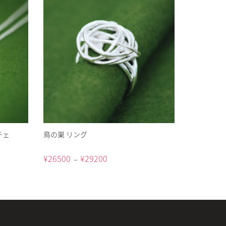
チェ
鳥の巣 リング
¥
26500
¥
29200
–