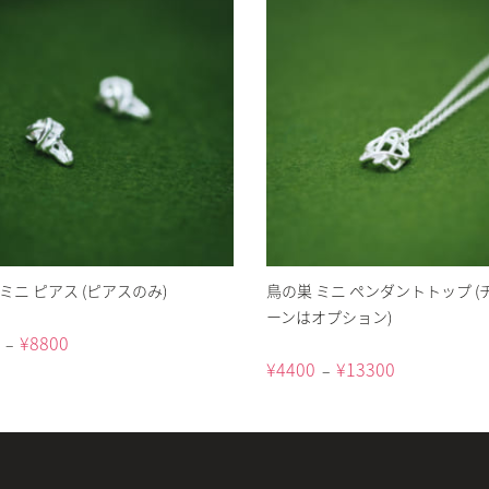
ミニ ピアス (ピアスのみ)
鳥の巣 ミニ ペンダントトップ (
ーンはオプション)
¥
8800
–
¥
4400
¥
13300
–