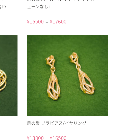
合わ
ェーンなし)
¥
15500
¥
17600
–
鳥の巣 ブラピアス/イヤリング
¥
13800
¥
16500
–