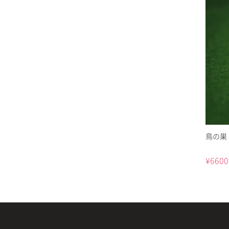
鳥の巣 
¥
6600