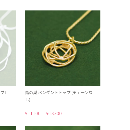
プ L
鳥の巣 ペンダントトップ (チェーンな
し)
¥
11100
¥
13300
–