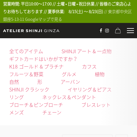
営業時間: 平日10:00〜17:00 // 土曜 • 日曜 • 祝日休業 // 皆様のご来店心よ
りお待ちしております // 夏季休業: 8/15(土) 〜 8/23(日)
// 東京都中央区
銀座5-13-11
Googleマップで見る
全てのアイテム
SHINJI アート & 一点物
ギフトカードはいかがですか？
K18 ゴールド & プラチナ
カフス
フルーツ＆野菜
グルメ
植物
自然
形
アーバン
SHINJI クラシック
イヤリング＆ピアス
リング
ネックレス＆ペンダント
ブローチ＆ピンブローチ
ブレスレット
メンズ
チェーン