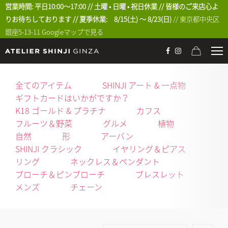
営業時間: 平日10:00〜17:00 // 土曜 • 日曜 • 祝日休業 // 皆様のご来店心よ
りお待ちしております // 夏季休業: 8/15(土) 〜 8/23(日)
// 東京都中央区
銀座5-13-11
Googleマップで見る
全てのアイテム
SHINJI アート & 一点物
ギフトカードはいかがですか？
K18 ゴールド & プラチナ
カフス
フルーツ＆野菜
グルメ
植物
自然
形
アーバン
SHINJI クラシック
イヤリング＆ピアス
リング
ネックレス＆ペンダント
ブローチ＆ピンブローチ
ブレスレット
メンズ
チェーン