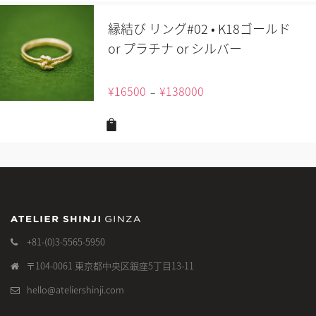
縁結び リング#02 • K18ゴールド
or プラチナ or シルバー
¥
16500
¥
138000
–
+81-(0)3-5565-5950
〒104-0061 東京都中央区銀座5丁目13-11
hello@ateliershinji.com