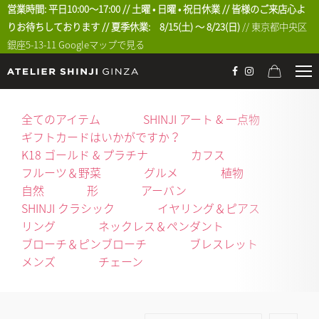
営業時間: 平日10:00〜17:00 // 土曜 • 日曜 • 祝日休業 // 皆様のご来店心よ
りお待ちしております // 夏季休業: 8/15(土) 〜 8/23(日)
// 東京都中央区
銀座5-13-11
Googleマップで見る
全てのアイテム
SHINJI アート & 一点物
ギフトカードはいかがですか？
K18 ゴールド & プラチナ
カフス
フルーツ＆野菜
グルメ
植物
自然
形
アーバン
SHINJI クラシック
イヤリング＆ピアス
リング
ネックレス＆ペンダント
ブローチ＆ピンブローチ
ブレスレット
メンズ
チェーン