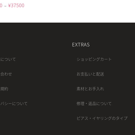
0
¥
37500
–
EXTRAS
ちについて
ショッピングカート
い合わせ
お支払いと配送
用規約
素材とお手入れ
イバシーについて
修理・返品について
ピアス・イヤリングのタイプ