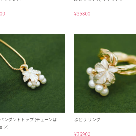
00
¥
35800
 ペンダントトップ (チェーンは
ぶどう リング
ョン)
¥
36900