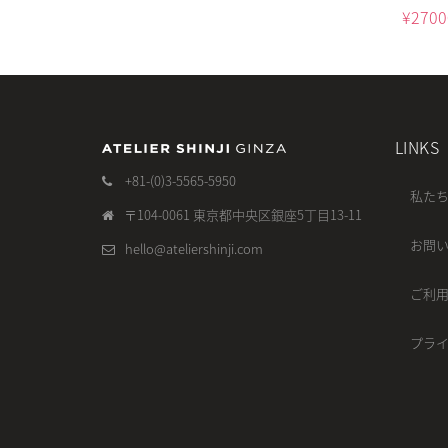
¥
2700
LINKS
+81-(0)3-5565-5950
私た
〒104-0061 東京都中央区銀座5丁目13-11
お問
hello@ateliershinji.com
ご利
プラ