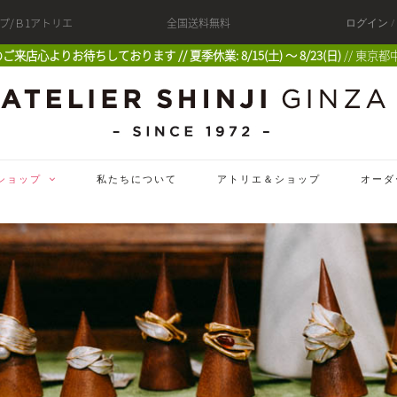
ップ/Ｂ1アトリエ
全国送料無料
ログイン 
 皆様のご来店心よりお待ちしております // 夏季休業: 8/15(土) 〜 8/23(日)
// 東京都
ショップ
私たちについて
アトリエ＆ショップ
オーダ