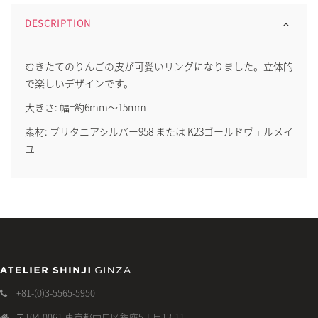
DESCRIPTION
むきたてのりんごの皮が可愛いリングになりました。立体的
で楽しいデザインです。
大きさ: 幅=約6mm〜15mm
素材: ブリタニアシルバー958 または K23ゴールドヴェルメイ
ユ
+81-(0)3-5565-5950
〒104-0061 東京都中央区銀座5丁目13-11