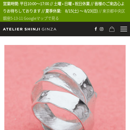
営業時間: 平日10:00〜17:00 // 土曜 • 日曜 • 祝日休業 // 皆様のご来店心よ
りお待ちしております // 夏季休業: 8/15(土) 〜 8/23(日)
// 東京都中央区
銀座5-13-11
Googleマップで見る