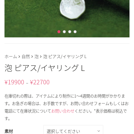
ホーム
自然
泡
泡 ピアス/イヤリング L
泡 ピアス/イヤリング L
¥
19900
¥
22700
–
在庫切れの際は、アイテムにより制作に1～4週間のお時間がかかりま
す。お急ぎの場合は、お手数ですが、お問い合わせフォームもしくはお
電話にて在庫状況について
お問い合わせ
ください。*表示価格は税込で
す。
素材