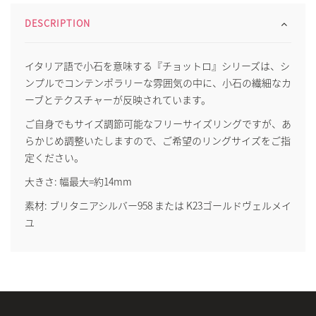
DESCRIPTION
イタリア語で小石を意味する『チョットロ』シリーズは、シ
ンプルでコンテンポラリーな雰囲気の中に、小石の繊細なカ
ーブとテクスチャーが反映されています。
ご自身でもサイズ調節可能なフリーサイズリングですが、あ
らかじめ調整いたしますので、ご希望のリングサイズをご指
定ください。
大きさ: 幅最大=約14mm
素材: ブリタニアシルバー958 または K23ゴールドヴェルメイ
ユ