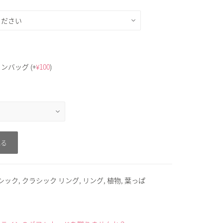
トンバッグ
(+
¥
100
)
れる
ラシック
,
クラシック リング
,
リング
,
植物
,
葉っぱ