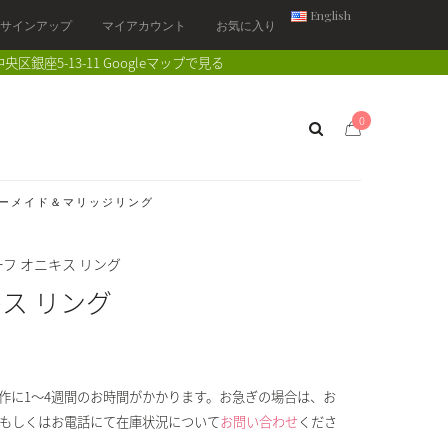
English
/ サインアップ
マイアカウント
お気に入り
中央区銀座5-13-11
Googleマップで見る
0
ーメイド＆マリッジリング
フ オニキス リング
ス リング
作に1～4週間のお時間がかかります。お急ぎの場合は、お
もしくはお電話にて在庫状況について
お問い合わせ
くださ