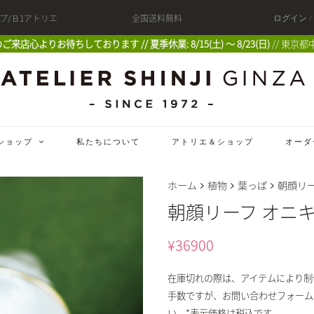
ップ/Ｂ1アトリエ
全国送料無料
ログイン 
 皆様のご来店心よりお待ちしております // 夏季休業: 8/15(土) 〜 8/23(日)
// 東京都
ショップ
私たちについて
アトリエ＆ショップ
オーダ
ホーム
植物
葉っぱ
朝顔リー
朝顔リーフ オニキ
¥
36900
在庫切れの際は、アイテムにより制
手数ですが、お問い合わせフォーム
い。*表示価格は税込です。