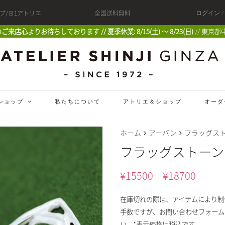
ップ/Ｂ1アトリエ
全国送料無料
ログイン 
 皆様のご来店心よりお待ちしております // 夏季休業: 8/15(土) 〜 8/23(日)
// 東京都
ショップ
私たちについて
アトリエ＆ショップ
オーダ
ホーム
アーバン
フラッグス
フラッグストーン
¥
15500
¥
18700
–
在庫切れの際は、アイテムにより制
手数ですが、お問い合わせフォーム
い。*表示価格は税込です。