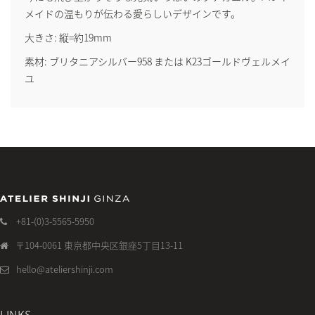
メイドの温もりが伝わる愛らしいデザインです。
大きさ: 縦=約19mm
素材: ブリタニアシルバー958 または K23ゴールドヴェルメイ
ユ
+81-(0)3-5565-5950
〒104-0061 東京都中央区銀座5丁目13-11
hello@ateliershinji.com
LINKS