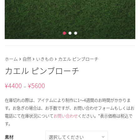
ホーム
自然
いきもの
カエル ピンブローチ
カエル ピンブローチ
¥
4400
¥
5600
–
在庫切れの際は、アイテムにより制作に1～4週間のお時間がかかりま
す。お急ぎの場合は、お手数ですが、お問い合わせフォームもしくはお
電話にて在庫状況について
お問い合わせ
ください。*表示価格は税込で
す。
素材