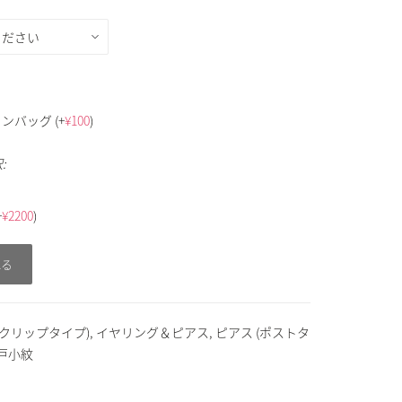
トンバッグ
(+
¥
100
)
:
+
¥
2200
)
れる
(クリップタイプ)
,
イヤリング＆ピアス
,
ピアス (ポストタ
戸小紋