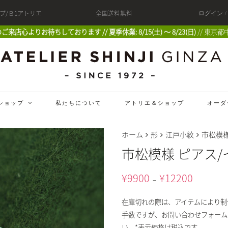
ップ/Ｂ1アトリエ
全国送料無料
ログイン 
 皆様のご来店心よりお待ちしております // 夏季休業: 8/15(土) 〜 8/23(日)
// 東京都
ショップ
私たちについて
アトリエ＆ショップ
オーダ
ホーム
形
江戸小紋
市松模様
市松模様 ピアス
¥
9900
¥
12200
–
在庫切れの際は、アイテムにより制
手数ですが、お問い合わせフォーム
い。*表示価格は税込です。