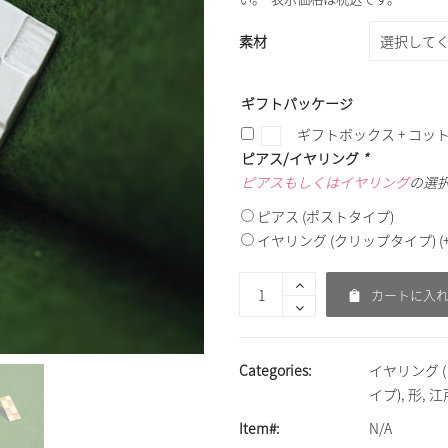
素材
ギフトパッケージ
ギフトボックス + コッ
ピアス/イヤリング
*
ピアスもしくはイヤリング
の選択
ピアス (ポストタイプ)
イヤリング (クリップタイプ)
(
カートに入
Categories:
イヤリング 
イプ)
,
形
,
江
Item#:
N/A