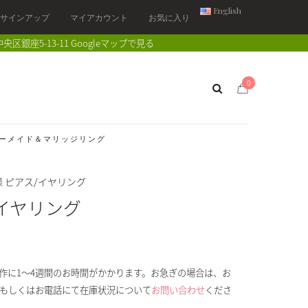
English
/ サインアップ
マイアカウント
お気に入り
中央区銀座5-13-11
Googleマップで見る
0
ーメイド＆マリッジリング
 ピアス/イヤリング
/イヤリング
作に1～4週間のお時間がかかります。お急ぎの場合は、お
もしくはお電話にて在庫状況について
お問い合わせ
くださ