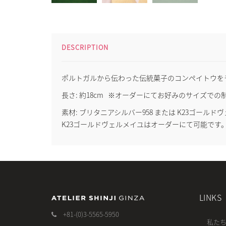
DESCRIPTION
ポルトガルから伝わった伝統菓子のコンペイトウを
長さ: 約18cm ※オーダーにてお好みのサイズで
素材: ブリタニアシルバー958 または K23ゴールド
K23ゴールドヴェルメイユはオーダーにて可能です
LINKS
+81-(0)3-5565-5950
私た