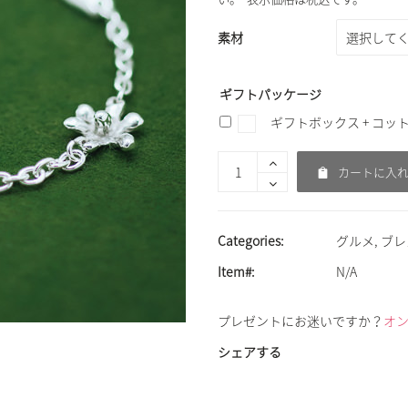
素材
ギフトパッケージ
ギフトボックス + コッ
カートに入
Categories:
グルメ
,
ブレ
Item#:
N/A
プレゼントにお迷いですか？
オ
シェアする