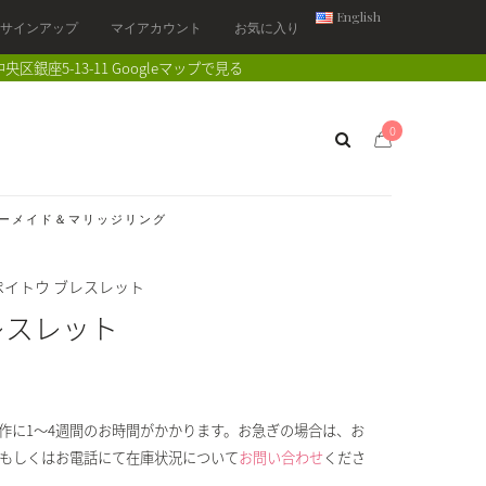
English
/ サインアップ
マイアカウント
お気に入り
中央区銀座5-13-11
Googleマップで見る
0
ーメイド＆マリッジリング
ペイトウ ブレスレット
レスレット
作に1～4週間のお時間がかかります。お急ぎの場合は、お
もしくはお電話にて在庫状況について
お問い合わせ
くださ