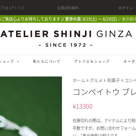
ップ/Ｂ1アトリエ
全国送料無料
ログイン 
 皆様のご来店心よりお待ちしております // 夏季休業: 8/15(土) 〜 8/23(日)
// 東京都
ショップ
私たちについて
アトリエ＆ショップ
オーダ
ホーム
グルメ
和菓子
コン
コンペイトウ ブ
¥
13300
在庫切れの際は、アイテムにより制
手数ですが、お問い合わせフォーム
い。*表示価格は税込です。