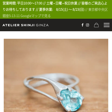
営業時間: 平日10:00〜17:00 // 土曜 • 日曜 • 祝日休業 // 皆様のご来店心よ
りお待ちしております // 夏季休業: 8/15(土) 〜 8/23(日)
// 東京都中央区
銀座5-13-11
Googleマップで見る