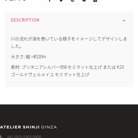
DESCRIPTION
川の流れが渦を巻いている様子をイメージしてデザインしま
した。
大きさ: 縦:=約20m
素材: ブリタニアシルバー958 セミマット仕上げ または K23
ゴールドヴェルメイユ セミマット仕上げ
+81-(0)3-5565-5950