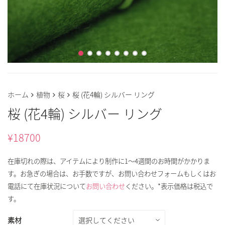
ホーム
植物
桜
桜 (花4輪) シルバー リング
桜 (花4輪) シルバー リング
¥
18700
在庫切れの際は、アイテムにより制作に1～4週間のお時間がかかりま
す。お急ぎの場合は、お手数ですが、お問い合わせフォームもしくはお
電話にて在庫状況について
お問い合わせ
ください。*表示価格は税込で
す。
素材