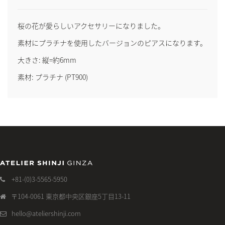
桜の花が愛らしいアクセサリーになりました。
素材にプラチナを使用したバージョンのピアスになります。
大きさ: 縦=約6mm
素材: プラチナ (PT900)
+81-(0)3-5565-5950
〒104-0061 東京都中央区銀座5丁目13-11
hello@ateliershinji.com