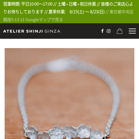
営業時間: 平日10:00〜17:00 // 土曜 • 日曜 • 祝日休業 // 皆様のご来店心よ
りお待ちしております // 夏季休業: 8/15(土) 〜 8/23(日)
// 東京都中央区
銀座5-13-11
Googleマップで見る