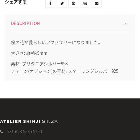
シェアする
DESCRIPTION
桜の花が愛らしいアクセサリーになりました。
大きさ: 縦=約9mm
素材: ブリタニアシルバー958
チェーン(オプション)の素材: スターリングシルバー925
+81-(0)3-5565-5950