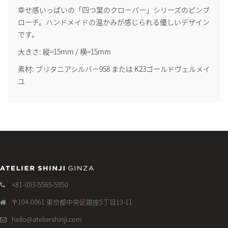
幸せ感いっぱいの「四つ葉のクローバー」シリーズのピンブ
ローチ。ハンドメイドの温かみが感じられる優しいデザイン
です。
大きさ: 縦=15mm / 横=15mm
素材: ブリタニアシルバー958 または K23ゴールドヴェルメイ
ユ
+81-(0)3-5565-5950
〒104-0061 東京都中央区銀座5丁目13-11
hello@ateliershinji.com