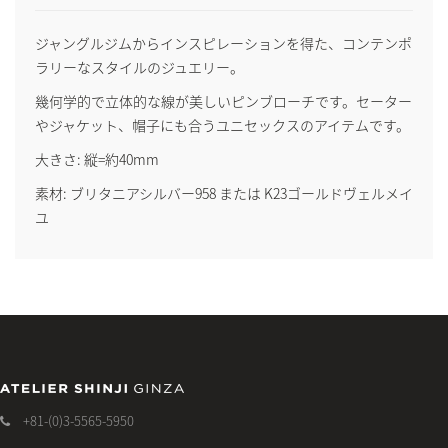
ジャングルジムからインスピレーションを得た、コンテンポ
ラリーなスタイルのジュエリー。
幾何学的で立体的な線が美しいピンブローチです。セーター
やジャケット、帽子にも合うユニセックスのアイテムです。
大きさ: 縦=約40mm
素材: ブリタニアシルバー958 または K23ゴールドヴェルメイ
ユ
+81-(0)3-5565-5950