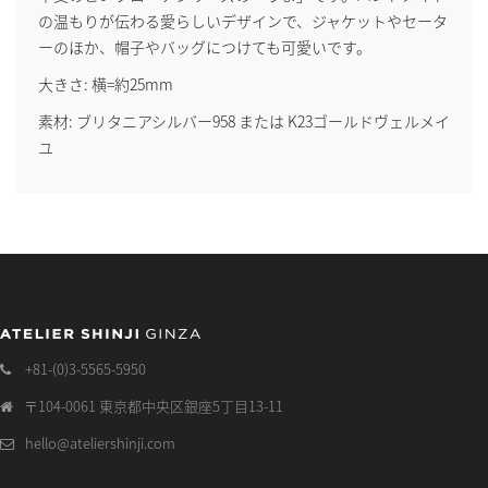
の温もりが伝わる愛らしいデザインで、ジャケットやセータ
ーのほか、帽子やバッグにつけても可愛いです。
大きさ: 横=約25mm
素材: ブリタニアシルバー958 または K23ゴールドヴェルメイ
ユ
+81-(0)3-5565-5950
〒104-0061 東京都中央区銀座5丁目13-11
hello@ateliershinji.com