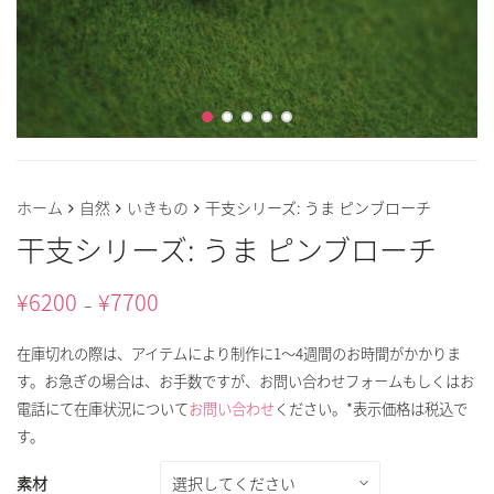
ホーム
自然
いきもの
干支シリーズ: うま ピンブローチ
干支シリーズ: うま ピンブローチ
¥
6200
¥
7700
–
在庫切れの際は、アイテムにより制作に1～4週間のお時間がかかりま
す。お急ぎの場合は、お手数ですが、お問い合わせフォームもしくはお
電話にて在庫状況について
お問い合わせ
ください。*表示価格は税込で
す。
素材