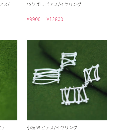
アス/
わりばし ピアス/イヤリング
¥
9900
¥
12800
–
ピア
小枝 W ピアス/イヤリング
）