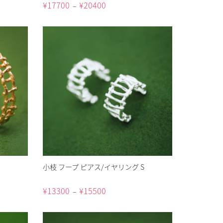
¥
17700
¥
20400
–
小枝 フープ ピアス/イヤリング S
¥
13300
¥
15500
–