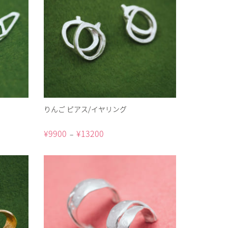
りんご ピアス/イヤリング
¥
9900
¥
13200
–