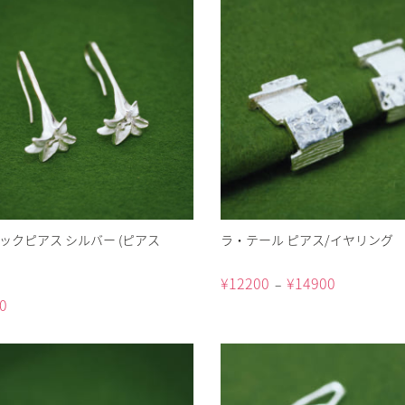
フックピアス シルバー (ピアス
ラ・テール ピアス/イヤリング
¥
12200
¥
14900
–
0