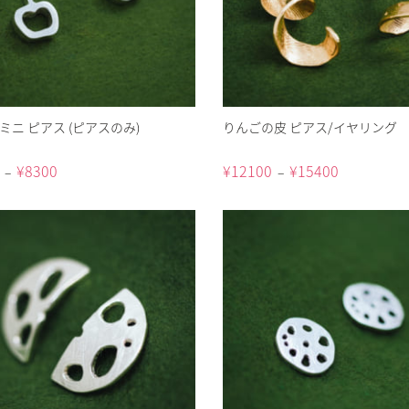
ミニ ピアス (ピアスのみ)
りんごの皮 ピアス/イヤリング
¥
8300
¥
12100
¥
15400
–
–