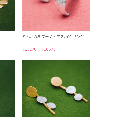
りんごの皮 フープ ピアス/イヤリング
¥
13200
¥
16500
–