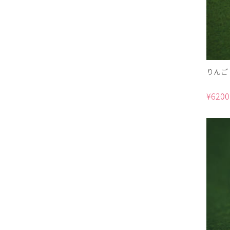
りんご 
¥
6200