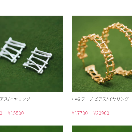
ピアス/イヤリング
小枝 フープ ピアス/イヤリング
0
¥
15500
¥
17700
¥
20900
–
–