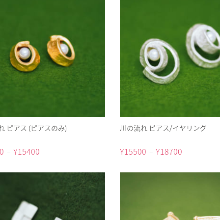
 ピアス (ピアスのみ)
川の流れ ピアス/イヤリング
0
¥
15400
¥
15500
¥
18700
–
–