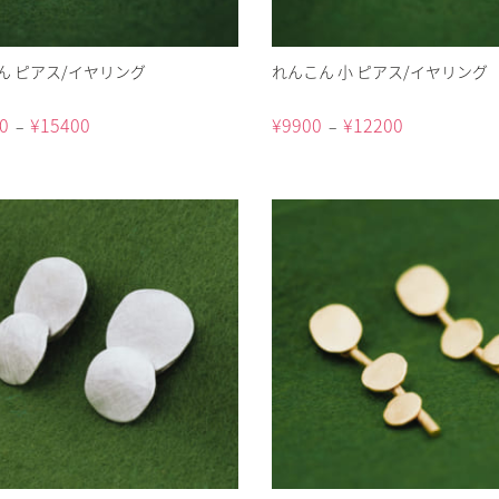
ん ピアス/イヤリング
れんこん 小 ピアス/イヤリング
0
¥
15400
¥
9900
¥
12200
–
–