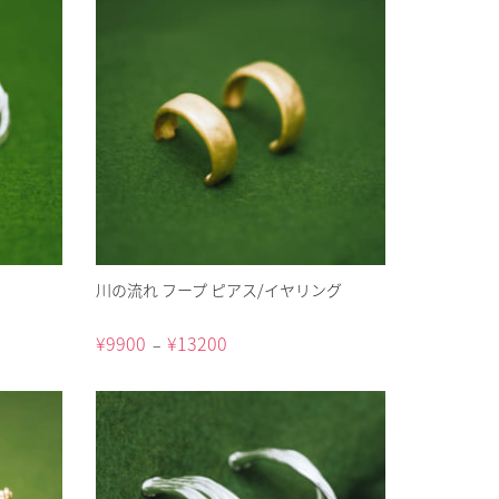
川の流れ フープ ピアス/イヤリング
¥
9900
¥
13200
–