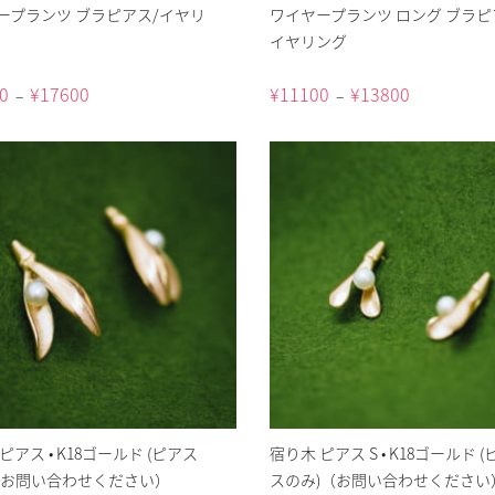
ープランツ ブラピアス/イヤリ
ワイヤープランツ ロング ブラピ
イヤリング
0
¥
17600
¥
11100
¥
13800
–
–
ピアス • K18ゴールド (ピアス
宿り木 ピアス S • K18ゴールド (
（お問い合わせください）
スのみ)（お問い合わせください